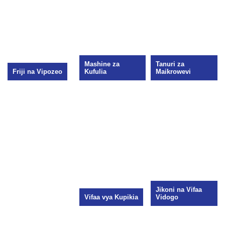
Mashine za
Tanuri za
Friji na Vipozeo
Kufulia
Maikrowevi
Jikoni na Vifaa
Vifaa vya Kupikia
Vidogo