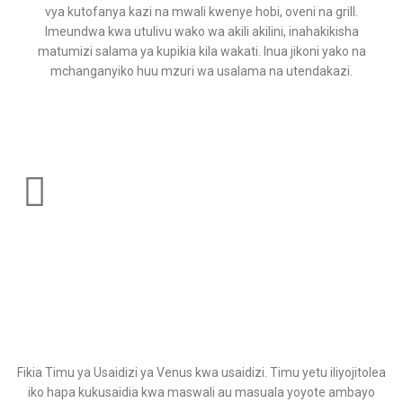
vya kutofanya kazi na mwali kwenye hobi, oveni na grill.
Imeundwa kwa utulivu wako wa akili akilini, inahakikisha
matumizi salama ya kupikia kila wakati. Inua jikoni yako na
mchanganyiko huu mzuri wa usalama na utendakazi.
Fikia Timu ya Usaidizi ya Venus kwa usaidizi. Timu yetu iliyojitolea
iko hapa kukusaidia kwa maswali au masuala yoyote ambayo