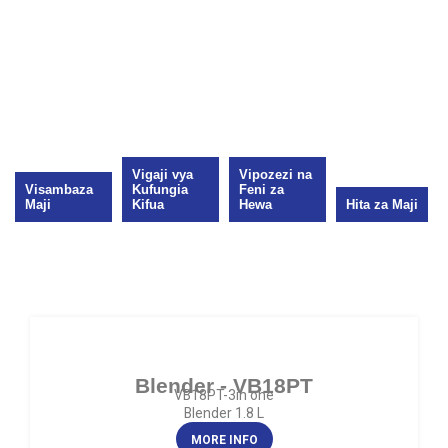
Vigaji vya
Vipozezi na
Visambaza
Kufungia
Feni za
Maji
Kifua
Hewa
Hita za Maji
Blender - VB18PT
VB18PT-3in one
Blender 1.8 L
MORE INFO