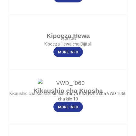
Kipoeza Hewa
VCR20G
Kipoeza Hewa cha Dijitali
MORE INFO
Kikaushio cha Kuosha
Kikaushio cha Kuosha Kinachofanya Kazi Nzito cha VWD 1060
cha kilo 10
MORE INFO