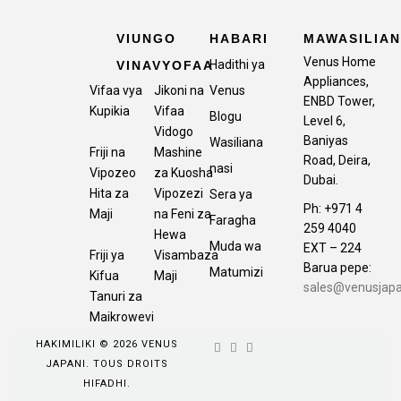
VIUNGO
HABARI
MAWASILIA
Venus Home
Hadithi ya
VINAVYOFAA
Appliances,
Vifaa vya
Jikoni na
Venus
ENBD Tower,
Kupikia
Vifaa
Blogu
Level 6,
Vidogo
Baniyas
Wasiliana
Friji na
Mashine
Road, Deira,
nasi
Vipozeo
za Kuosha
Dubai.
Hita za
Vipozezi
Sera ya
Ph: +971 4
Maji
na Feni za
Faragha
259 4040
Hewa
Muda wa
EXT – 224
Friji ya
Visambaza
Barua pepe:
Matumizi
Kifua
Maji
sales@venusjap
Tanuri za
Maikrowevi
HAKIMILIKI © 2026 VENUS
JAPANI. TOUS DROITS
HIFADHI.