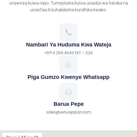
unaweza kuwa nayo. Tumejitolea kutoa usaidizi wa haraka na
unaofaa ili kuhakikisha kuridhika kwako.
Nambari Ya Huduma Kwa Wateja
+971 4 259 4040 EXT – 224
Piga Gumzo Kwenye Whatsapp
Barua Pepe
sales@venusjapan.com