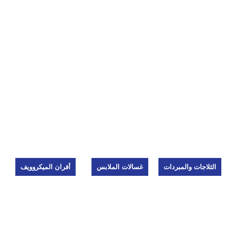
لاجات والمبردات
غسالات الملابس
أفران الميكروويف