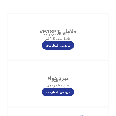
خلاط - VB18PT
VB18PT-3 في واحد
خلاط سعة 1.8 لتر
مزيد من المعلومات
مبرد هواء
VCR20G
مبرد هواء رقمي
مزيد من المعلومات