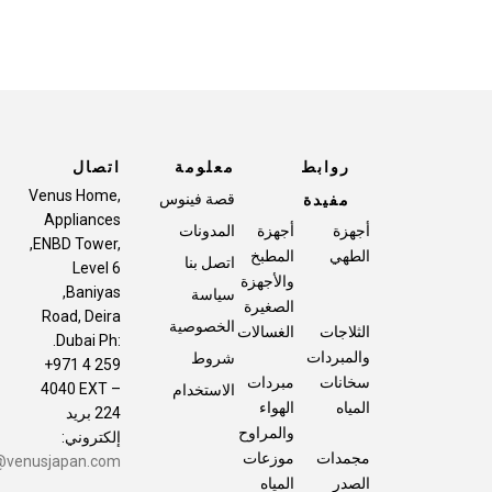
روابط
معلومة
اتصال
,Venus Home
قصة فينوس
مفيدة
Appliances
أجهزة
أجهزة
المدونات
,ENBD Tower,
الطهي
المطبخ
اتصل بنا
Level 6
والأجهزة
,Baniyas
سياسة
الصغيرة
Road, Deira
الخصوصية
الثلاجات
الغسالات
.Dubai Ph:
والمبردات
شروط
+971 4 259
سخانات
مبردات
4040 EXT –
الاستخدام
المياه
الهواء
224 بريد
والمراوح
إلكتروني:
مجمدات
موزعات
sales@venusjapan.com
الصدر
المياه