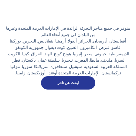
ر في جميع متاجر التجزئة الرائدة في الإمارات العربية المتحدة وغيرها
من البلدان في جميع أنحاء العالم.
غانستان. أذربيجان. الجزائر. أنغولا. أرمينيا. بنغلاديش. البحرين. بوركينا
فاسو. قبرص. الكاميرون. الصين. كوت ديفوار. جمهورية الكونغو
مقراطية. جيبوتي. مصر. إثيوبيا. هونج كونج. الهند. العراق. كينيا. الكويت.
يبيريا. ملديف. مالطا. المغرب. نيجيريا. سلطنة عمان. باكستان. قطر.
مملكة العربية السعودية. سيشيل. سنغافورة. سريلانكا. سوريا. تنزانيا.
تركمانستان. الإمارات العربية المتحدة أوغندا. أوزبكستان. زامبيا.
ابحث عن تاجر